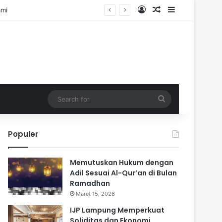
Log In
Random Article
Sidebar
sehatan
Search
for
Populer
Memutuskan Hukum dengan
Adil Sesuai Al-Qur’an di Bulan
Ramadhan
Maret 15, 2026
IJP Lampung Memperkuat
Soliditas dan Ekonomi