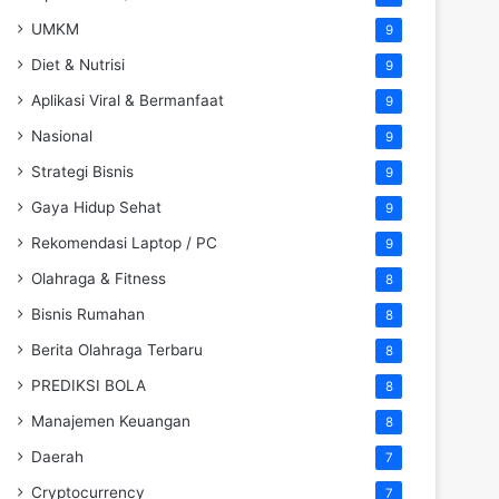
UMKM
9
Diet & Nutrisi
9
Aplikasi Viral & Bermanfaat
9
Nasional
9
Strategi Bisnis
9
Gaya Hidup Sehat
9
Rekomendasi Laptop / PC
9
Olahraga & Fitness
8
Bisnis Rumahan
8
Berita Olahraga Terbaru
8
PREDIKSI BOLA
8
Manajemen Keuangan
8
Daerah
7
Cryptocurrency
7