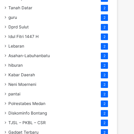
Tanah Datar
2
guru
2
Dprd Sulut
2
Idul Fitri 1447 H
2
Lebaran
2
Asahan-Labuhanbatu
2
hiburan
2
Kabar Daerah
2
Neni Moerneni
2
pantai
2
Polrestabes Medan
2
Diskominfo Bontang
2
TJSL – PKBL – CSR
2
Gadget Terbaru
2