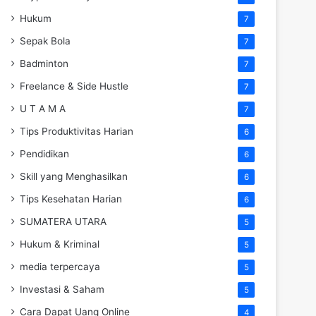
Hukum
7
Sepak Bola
7
Badminton
7
Freelance & Side Hustle
7
U T A M A
7
Tips Produktivitas Harian
6
Pendidikan
6
Skill yang Menghasilkan
6
Tips Kesehatan Harian
6
SUMATERA UTARA
5
Hukum & Kriminal
5
media terpercaya
5
Investasi & Saham
5
Cara Dapat Uang Online
4