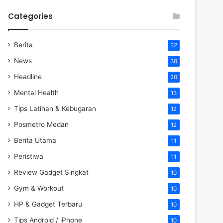
Categories
Berita
32
News
30
Headline
20
Mental Health
13
Tips Latihan & Kebugaran
12
Posmetro Medan
12
Berita Utama
11
Peristiwa
11
Review Gadget Singkat
10
Gym & Workout
10
HP & Gadget Terbaru
10
Tips Android / iPhone
10