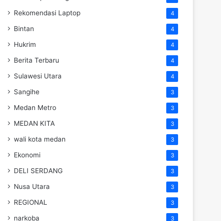
Rekomendasi Laptop
4
Bintan
4
Hukrim
4
Berita Terbaru
4
Sulawesi Utara
4
Sangihe
3
Medan Metro
3
MEDAN KITA
3
wali kota medan
3
Ekonomi
3
DELI SERDANG
3
Nusa Utara
3
REGIONAL
3
narkoba
3