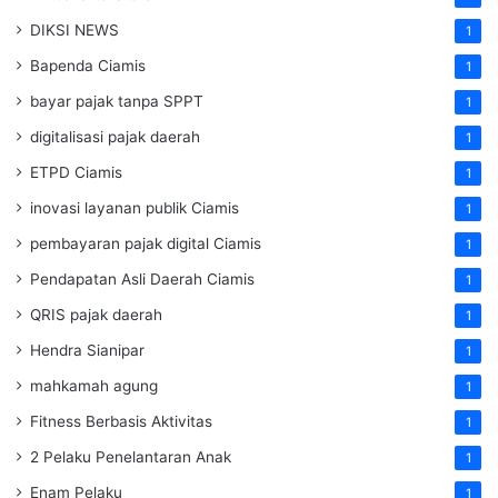
DIKSI NEWS
1
Bapenda Ciamis
1
bayar pajak tanpa SPPT
1
digitalisasi pajak daerah
1
ETPD Ciamis
1
inovasi layanan publik Ciamis
1
pembayaran pajak digital Ciamis
1
Pendapatan Asli Daerah Ciamis
1
QRIS pajak daerah
1
Hendra Sianipar
1
mahkamah agung
1
Fitness Berbasis Aktivitas
1
2 Pelaku Penelantaran Anak
1
Enam Pelaku
1