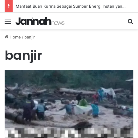
Manfaat Buah Kurma Sebagai Sumber Energi Instan yang Sehat dan Bergizi untuk Kesehatan
Menu
Se
Home
/
banjir
banjir