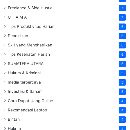
Freelance & Side Hustle
7
U T A M A
7
Tips Produktivitas Harian
6
Pendidikan
6
Skill yang Menghasilkan
6
Tips Kesehatan Harian
6
SUMATERA UTARA
5
Hukum & Kriminal
5
media terpercaya
5
Investasi & Saham
5
Cara Dapat Uang Online
4
Rekomendasi Laptop
4
Bintan
4
Hukrim
4