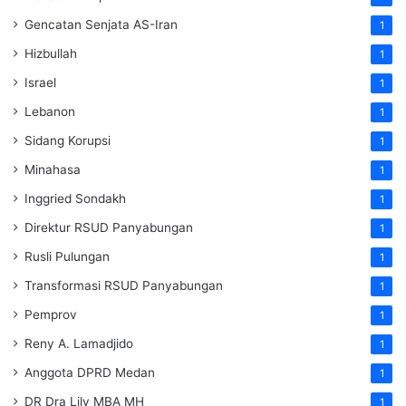
Gencatan Senjata AS-Iran
1
Hizbullah
1
Israel
1
Lebanon
1
Sidang Korupsi
1
Minahasa
1
Inggried Sondakh
1
Direktur RSUD Panyabungan
1
Rusli Pulungan
1
Transformasi RSUD Panyabungan
1
Pemprov
1
Reny A. Lamadjido
1
Anggota DPRD Medan
1
DR Dra Lily MBA MH
1