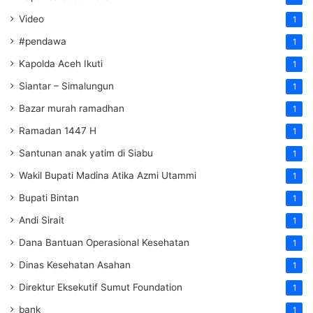
Video
1
#pendawa
1
Kapolda Aceh Ikuti
1
Siantar – Simalungun
1
Bazar murah ramadhan
1
Ramadan 1447 H
1
Santunan anak yatim di Siabu
1
Wakil Bupati Madina Atika Azmi Utammi
1
Bupati Bintan
1
Andi Sirait
1
Dana Bantuan Operasional Kesehatan
1
Dinas Kesehatan Asahan
1
Direktur Eksekutif Sumut Foundation
1
bank
1