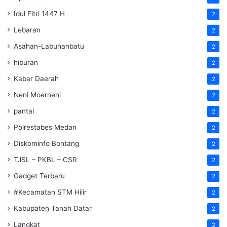
Idul Fitri 1447 H
2
Lebaran
2
Asahan-Labuhanbatu
2
hiburan
2
Kabar Daerah
2
Neni Moerneni
2
pantai
2
Polrestabes Medan
2
Diskominfo Bontang
2
TJSL – PKBL – CSR
2
Gadget Terbaru
2
#Kecamatan STM Hilir
2
Kabupaten Tanah Datar
2
Langkat
2