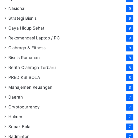
Nasional
9
Strategi Bisnis
9
Gaya Hidup Sehat
9
Rekomendasi Laptop / PC
9
Olahraga & Fitness
8
Bisnis Rumahan
8
Berita Olahraga Terbaru
8
PREDIKSI BOLA
8
Manajemen Keuangan
8
Daerah
7
Cryptocurrency
7
Hukum
7
Sepak Bola
7
Badminton
7