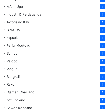
MAmaUpe
1
Industri & Perdagangan
1
Aktorismo Kay
1
BPKSDM
1
kepsek
1
Parigi Moutong
1
Sumut
1
Palopo
1
Wagub
1
Bengkalis
1
Rakor
1
Djamari Chaniago
1
batu palano
1
Sawah Kandang
1