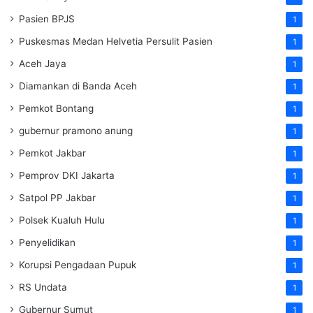
Pasien BPJS
1
Puskesmas Medan Helvetia Persulit Pasien
1
Aceh Jaya
1
Diamankan di Banda Aceh
1
Pemkot Bontang
1
gubernur pramono anung
1
Pemkot Jakbar
1
Pemprov DKI Jakarta
1
Satpol PP Jakbar
1
Polsek Kualuh Hulu
1
Penyelidikan
1
Korupsi Pengadaan Pupuk
1
RS Undata
1
Gubernur Sumut
1