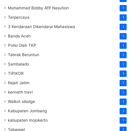
Muhammad Bobby Afif Nasution
1
Terpercaya
1
3 Kendaraan Dikendarai Mahasiswa
1
Banda Aceh
1
Polisi Olah TKP
1
Tabrak Beruntun
1
Sambalado
1
TIPIKOR
1
Kejati Jatim
1
kenneth trevi
1
Walkot sibolga
1
Kabupaten Jombang
1
kabupaten mojokerto
1
Tabagsel
1