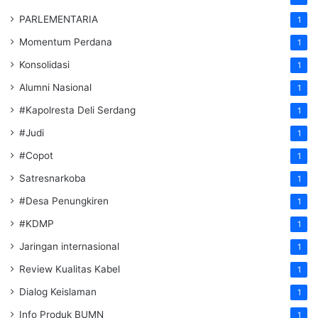
PARLEMENTARIA
1
Momentum Perdana
1
Konsolidasi
1
Alumni Nasional
1
#Kapolresta Deli Serdang
1
#Judi
1
#Copot
1
Satresnarkoba
1
#Desa Penungkiren
1
#KDMP
1
Jaringan internasional
1
Review Kualitas Kabel
1
Dialog Keislaman
1
Info Produk BUMN
1