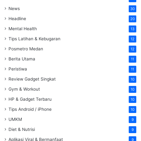
News
30
Headline
20
Mental Health
13
Tips Latihan & Kebugaran
12
Posmetro Medan
12
Berita Utama
11
Peristiwa
11
Review Gadget Singkat
10
Gym & Workout
10
HP & Gadget Terbaru
10
Tips Android / iPhone
10
UMKM
9
Diet & Nutrisi
9
Aplikasi Viral & Bermanfaat
9