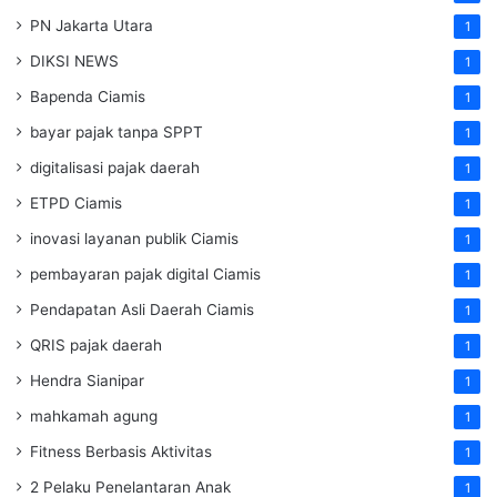
PN Jakarta Utara
1
DIKSI NEWS
1
Bapenda Ciamis
1
bayar pajak tanpa SPPT
1
digitalisasi pajak daerah
1
ETPD Ciamis
1
inovasi layanan publik Ciamis
1
pembayaran pajak digital Ciamis
1
Pendapatan Asli Daerah Ciamis
1
QRIS pajak daerah
1
Hendra Sianipar
1
mahkamah agung
1
Fitness Berbasis Aktivitas
1
2 Pelaku Penelantaran Anak
1