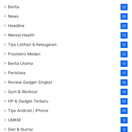
Berita
32
News
30
Headline
20
Mental Health
13
Tips Latihan & Kebugaran
12
Posmetro Medan
12
Berita Utama
11
Peristiwa
11
Review Gadget Singkat
10
Gym & Workout
10
HP & Gadget Terbaru
10
Tips Android / iPhone
10
UMKM
9
Diet & Nutrisi
9