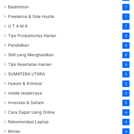
Badminton
7
Freelance & Side Hustle
7
U T A M A
7
Tips Produktivitas Harian
6
Pendidikan
6
Skill yang Menghasilkan
6
Tips Kesehatan Harian
6
SUMATERA UTARA
5
Hukum & Kriminal
5
media terpercaya
5
Investasi & Saham
5
Cara Dapat Uang Online
4
Rekomendasi Laptop
4
Bintan
4