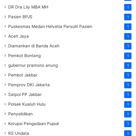
DR Dra Lily MBA MH
1
Pasien BPJS
1
Puskesmas Medan Helvetia Persulit Pasien
1
Aceh Jaya
1
Diamankan di Banda Aceh
1
Pemkot Bontang
1
gubernur pramono anung
1
Pemkot Jakbar
1
Pemprov DKI Jakarta
1
Satpol PP Jakbar
1
Polsek Kualuh Hulu
1
Penyelidikan
1
Korupsi Pengadaan Pupuk
1
RS Undata
1