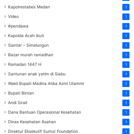
Kapolrestabes Medan
1
Video
1
#pendawa
1
Kapolda Aceh Ikuti
1
Siantar – Simalungun
1
Bazar murah ramadhan
1
Ramadan 1447 H
1
Santunan anak yatim di Siabu
1
Wakil Bupati Madina Atika Azmi Utammi
1
Bupati Bintan
1
Andi Sirait
1
Dana Bantuan Operasional Kesehatan
1
Dinas Kesehatan Asahan
1
Direktur Eksekutif Sumut Foundation
1