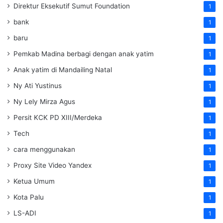
Direktur Eksekutif Sumut Foundation
1
bank
1
baru
1
Pemkab Madina berbagi dengan anak yatim
1
Anak yatim di Mandailing Natal
1
Ny Ati Yustinus
1
Ny Lely Mirza Agus
1
Persit KCK PD XIII/Merdeka
1
Tech
1
cara menggunakan
1
Proxy Site Video Yandex
1
Ketua Umum
1
Kota Palu
1
LS-ADI
1