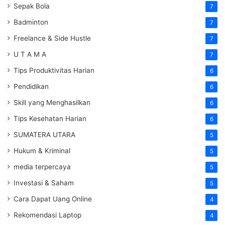
Sepak Bola
7
Badminton
7
Freelance & Side Hustle
7
U T A M A
7
Tips Produktivitas Harian
6
Pendidikan
6
Skill yang Menghasilkan
6
Tips Kesehatan Harian
6
SUMATERA UTARA
5
Hukum & Kriminal
5
media terpercaya
5
Investasi & Saham
5
Cara Dapat Uang Online
4
Rekomendasi Laptop
4