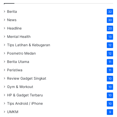
Berita
32
News
30
Headline
20
Mental Health
13
Tips Latihan & Kebugaran
12
Posmetro Medan
12
Berita Utama
11
Peristiwa
11
Review Gadget Singkat
10
Gym & Workout
10
HP & Gadget Terbaru
10
Tips Android / iPhone
10
UMKM
9