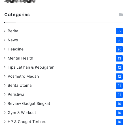
Categories
Berita
32
News
30
Headline
20
Mental Health
13
Tips Latihan & Kebugaran
12
Posmetro Medan
12
Berita Utama
11
Peristiwa
11
Review Gadget Singkat
10
Gym & Workout
10
HP & Gadget Terbaru
10