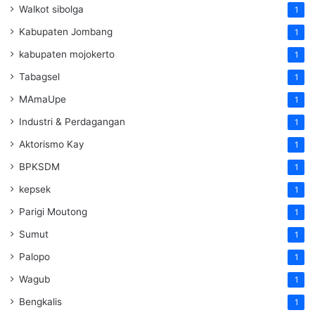
Walkot sibolga
1
Kabupaten Jombang
1
kabupaten mojokerto
1
Tabagsel
1
MAmaUpe
1
Industri & Perdagangan
1
Aktorismo Kay
1
BPKSDM
1
kepsek
1
Parigi Moutong
1
Sumut
1
Palopo
1
Wagub
1
Bengkalis
1