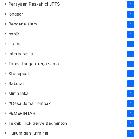
Perayaan Paskah di JTTS
1
longsor
1
Bencana alam
1
banjir
1
Utama
1
Internasional
1
Tanda tangan kerja sama
1
Stonepeak
1
Saburai
1
Mimasaka
1
#Desa Juma Tombak
1
PEMERINTAH
1
Teknik Flick Serve Badminton
1
Hukum dan Kriminal
1