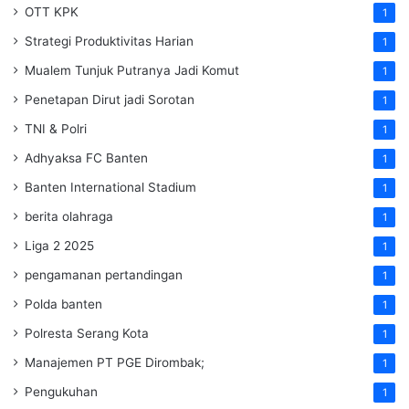
OTT KPK
1
Strategi Produktivitas Harian
1
Mualem Tunjuk Putranya Jadi Komut
1
Penetapan Dirut jadi Sorotan
1
TNI & Polri
1
Adhyaksa FC Banten
1
Banten International Stadium
1
berita olahraga
1
Liga 2 2025
1
pengamanan pertandingan
1
Polda banten
1
Polresta Serang Kota
1
Manajemen PT PGE Dirombak;
1
Pengukuhan
1