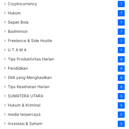
Cryptocurrency
7
Hukum
7
Sepak Bola
7
Badminton
7
Freelance & Side Hustle
7
U T A M A
7
Tips Produktivitas Harian
6
Pendidikan
6
Skill yang Menghasilkan
6
Tips Kesehatan Harian
6
SUMATERA UTARA
5
Hukum & Kriminal
5
media terpercaya
5
Investasi & Saham
5