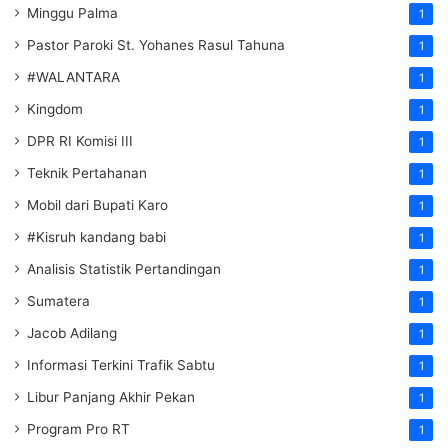
Minggu Palma
1
Pastor Paroki St. Yohanes Rasul Tahuna
1
#WALANTARA
1
Kingdom
1
DPR RI Komisi III
1
Teknik Pertahanan
1
Mobil dari Bupati Karo
1
#Kisruh kandang babi
1
Analisis Statistik Pertandingan
1
Sumatera
1
Jacob Adilang
1
Informasi Terkini Trafik Sabtu
1
Libur Panjang Akhir Pekan
1
Program Pro RT
1