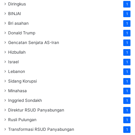
Diringkus
1
BINJAI
1
Bri asahan
1
Donald Trump
1
Gencatan Senjata AS-Iran
1
Hizbullah
1
Israel
1
Lebanon
1
Sidang Korupsi
1
Minahasa
1
Inggried Sondakh
1
Direktur RSUD Panyabungan
1
Rusli Pulungan
1
Transformasi RSUD Panyabungan
1