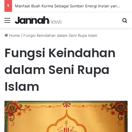
Manfaat Buah Kurma Sebagai Sumber Energi Instan yang Sehat dan Bergizi untuk Kesehatan
Menu
Se
Home
/
Fungsi Keindahan dalam Seni Rupa Islam
Fungsi Keindahan
dalam Seni Rupa
Islam