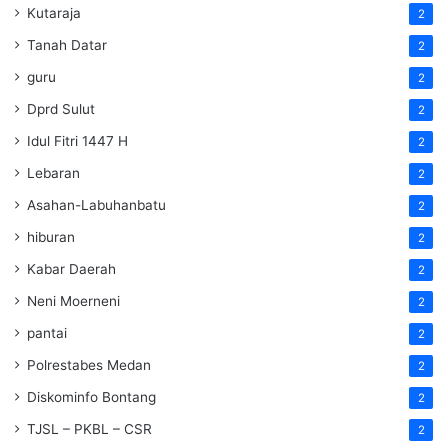
Kutaraja
2
Tanah Datar
2
guru
2
Dprd Sulut
2
Idul Fitri 1447 H
2
Lebaran
2
Asahan-Labuhanbatu
2
hiburan
2
Kabar Daerah
2
Neni Moerneni
2
pantai
2
Polrestabes Medan
2
Diskominfo Bontang
2
TJSL – PKBL – CSR
2