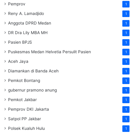
Pemprov
1
Reny A. Lamadjido
1
Anggota DPRD Medan
1
DR Dra Lily MBA MH
1
Pasien BPJS
1
Puskesmas Medan Helvetia Persulit Pasien
1
Aceh Jaya
1
Diamankan di Banda Aceh
1
Pemkot Bontang
1
gubernur pramono anung
1
Pemkot Jakbar
1
Pemprov DKI Jakarta
1
Satpol PP Jakbar
1
Polsek Kualuh Hulu
1