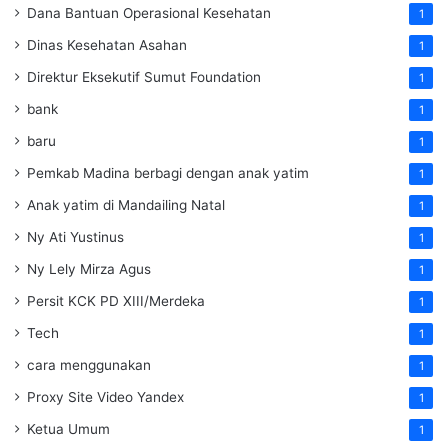
Dana Bantuan Operasional Kesehatan
1
Dinas Kesehatan Asahan
1
Direktur Eksekutif Sumut Foundation
1
bank
1
baru
1
Pemkab Madina berbagi dengan anak yatim
1
Anak yatim di Mandailing Natal
1
Ny Ati Yustinus
1
Ny Lely Mirza Agus
1
Persit KCK PD XIII/Merdeka
1
Tech
1
cara menggunakan
1
Proxy Site Video Yandex
1
Ketua Umum
1