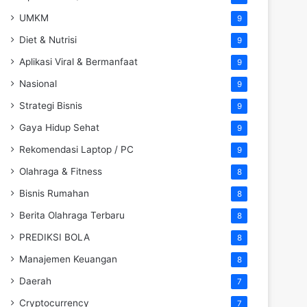
UMKM
9
Diet & Nutrisi
9
Aplikasi Viral & Bermanfaat
9
Nasional
9
Strategi Bisnis
9
Gaya Hidup Sehat
9
Rekomendasi Laptop / PC
9
Olahraga & Fitness
8
Bisnis Rumahan
8
Berita Olahraga Terbaru
8
PREDIKSI BOLA
8
Manajemen Keuangan
8
Daerah
7
Cryptocurrency
7