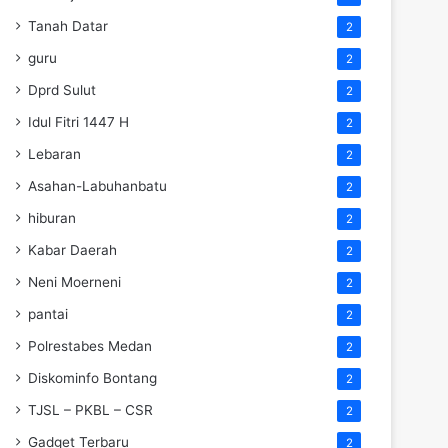
Tanah Datar
2
guru
2
Dprd Sulut
2
Idul Fitri 1447 H
2
Lebaran
2
Asahan-Labuhanbatu
2
hiburan
2
Kabar Daerah
2
Neni Moerneni
2
pantai
2
Polrestabes Medan
2
Diskominfo Bontang
2
TJSL – PKBL – CSR
2
Gadget Terbaru
2