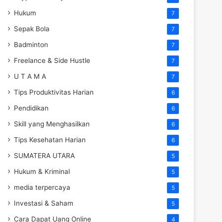
Hukum
7
Sepak Bola
7
Badminton
7
Freelance & Side Hustle
7
U T A M A
7
Tips Produktivitas Harian
6
Pendidikan
6
Skill yang Menghasilkan
6
Tips Kesehatan Harian
6
SUMATERA UTARA
5
Hukum & Kriminal
5
media terpercaya
5
Investasi & Saham
5
Cara Dapat Uang Online
4