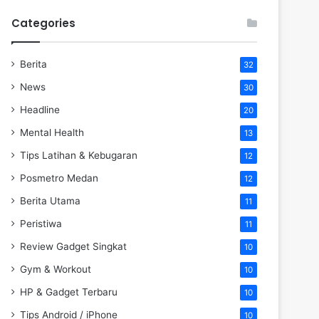
Categories
Berita
32
News
30
Headline
20
Mental Health
13
Tips Latihan & Kebugaran
12
Posmetro Medan
12
Berita Utama
11
Peristiwa
11
Review Gadget Singkat
10
Gym & Workout
10
HP & Gadget Terbaru
10
Tips Android / iPhone
10