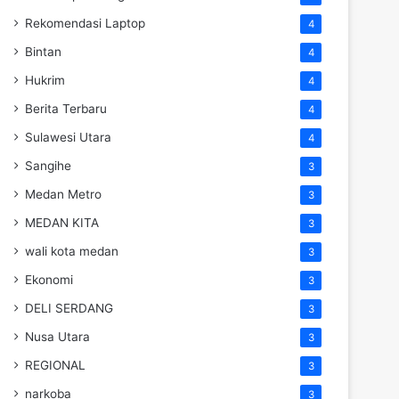
Rekomendasi Laptop
4
Bintan
4
Hukrim
4
Berita Terbaru
4
Sulawesi Utara
4
Sangihe
3
Medan Metro
3
MEDAN KITA
3
wali kota medan
3
Ekonomi
3
DELI SERDANG
3
Nusa Utara
3
REGIONAL
3
narkoba
3