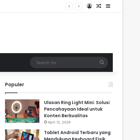
Log In
Random Article
Sidebar
sehatan
Search
for
Populer
Ulasan Ring Light Mini: Solusi
Pencahayaan Ideal untuk
Konten Berkualitas
April 12, 2026
Tablet Android Terbaru yang
Mendukung Keyboard Fisik