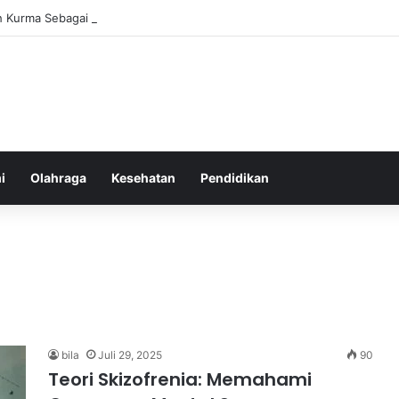
 Kurma Sebagai Sumber Energi Instan yang Sehat dan Bergizi untuk Ke
i
Olahraga
Kesehatan
Pendidikan
bila
Juli 29, 2025
90
Teori Skizofrenia: Memahami