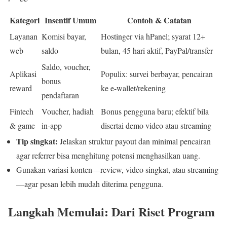
Kategori
Insentif Umum
Contoh & Catatan
Layanan
Komisi bayar,
Hostinger via hPanel; syarat 12+
web
saldo
bulan, 45 hari aktif, PayPal/transfer
Saldo, voucher,
Aplikasi
Populix: survei berbayar, pencairan
bonus
reward
ke e-wallet/rekening
pendaftaran
Fintech
Voucher, hadiah
Bonus pengguna baru; efektif bila
& game
in-app
disertai demo video atau streaming
Tip singkat:
Jelaskan struktur payout dan minimal pencairan
agar referrer bisa menghitung potensi menghasilkan uang.
Gunakan variasi konten—review, video singkat, atau streaming
—agar pesan lebih mudah diterima pengguna.
Langkah Memulai: Dari Riset Program