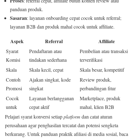
Proses
: referral cepat, affiliate butuh konten review atau
panduan produk.
Sasaran
: layanan onboarding cepat cocok untuk referral;
layanan B2B dan produk mahal cocok untuk affiliate.
Aspek
Referral
Affiliate
Syarat
Pendaftaran atau
Pembelian atau transaksi
Komisi
tindakan sederhana
terverifikasi
Skala
Skala kecil, cepat
Skala besar, kompetitif
Contoh
Ajakan singkat, kode
Review produk,
Promosi
singkat
perbandingan fitur
Cocok
Layanan berlangganan
Marketplace, produk
untuk
cepat aktif
mahal, klien B2B
Pelajari syarat konversi setiap
platform
dan catat aturan
perusahaan agar penghasilan tercatat dan potensi sengketa
berkurang. Untuk panduan praktik afiliasi di media sosial, baca