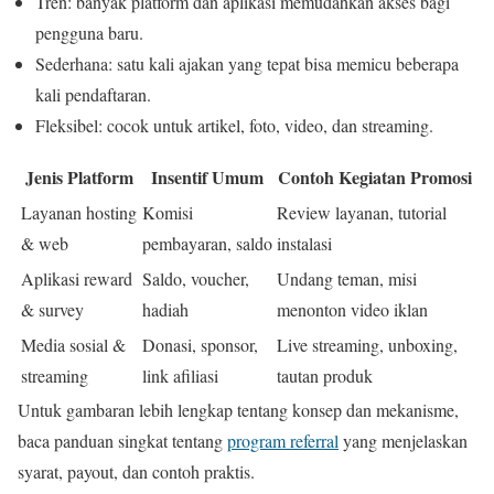
Tren: banyak platform dan aplikasi memudahkan akses bagi
pengguna baru.
Sederhana: satu kali ajakan yang tepat bisa memicu beberapa
kali pendaftaran.
Fleksibel: cocok untuk artikel, foto, video, dan streaming.
Jenis Platform
Insentif Umum
Contoh Kegiatan Promosi
Layanan hosting
Komisi
Review layanan, tutorial
& web
pembayaran, saldo
instalasi
Aplikasi reward
Saldo, voucher,
Undang teman, misi
& survey
hadiah
menonton video iklan
Media sosial &
Donasi, sponsor,
Live streaming, unboxing,
streaming
link afiliasi
tautan produk
Untuk gambaran lebih lengkap tentang konsep dan mekanisme,
baca panduan singkat tentang
program referral
yang menjelaskan
syarat, payout, dan contoh praktis.