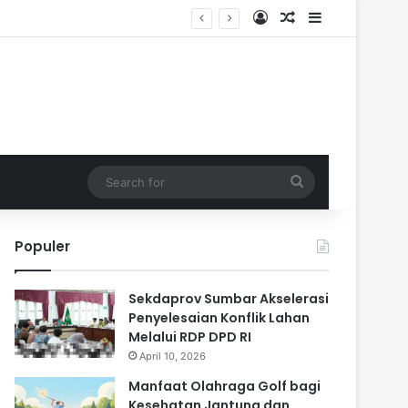
Log In
Random Article
Sidebar
sehatan
Search
for
Populer
Sekdaprov Sumbar Akselerasi
Penyelesaian Konflik Lahan
Melalui RDP DPD RI
April 10, 2026
Manfaat Olahraga Golf bagi
Kesehatan Jantung dan