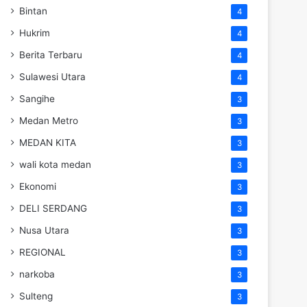
Bintan
4
Hukrim
4
Berita Terbaru
4
Sulawesi Utara
4
Sangihe
3
Medan Metro
3
MEDAN KITA
3
wali kota medan
3
Ekonomi
3
DELI SERDANG
3
Nusa Utara
3
REGIONAL
3
narkoba
3
Sulteng
3