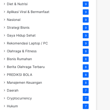
Diet & Nutrisi
9
Aplikasi Viral & Bermanfaat
9
Nasional
9
Strategi Bisnis
9
Gaya Hidup Sehat
9
Rekomendasi Laptop / PC
9
Olahraga & Fitness
8
Bisnis Rumahan
8
Berita Olahraga Terbaru
8
PREDIKSI BOLA
8
Manajemen Keuangan
8
Daerah
7
Cryptocurrency
7
Hukum
7