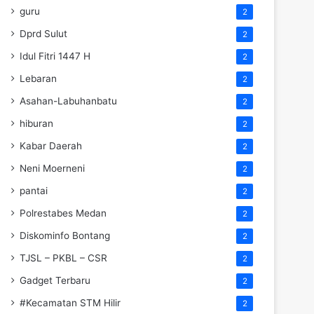
guru
2
Dprd Sulut
2
Idul Fitri 1447 H
2
Lebaran
2
Asahan-Labuhanbatu
2
hiburan
2
Kabar Daerah
2
Neni Moerneni
2
pantai
2
Polrestabes Medan
2
Diskominfo Bontang
2
TJSL – PKBL – CSR
2
Gadget Terbaru
2
#Kecamatan STM Hilir
2