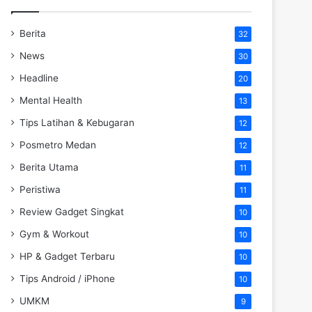
Berita
32
News
30
Headline
20
Mental Health
13
Tips Latihan & Kebugaran
12
Posmetro Medan
12
Berita Utama
11
Peristiwa
11
Review Gadget Singkat
10
Gym & Workout
10
HP & Gadget Terbaru
10
Tips Android / iPhone
10
UMKM
9