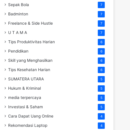
Sepak Bola
7
Badminton
7
Freelance & Side Hustle
7
U T A M A
7
Tips Produktivitas Harian
6
Pendidikan
6
Skill yang Menghasilkan
6
Tips Kesehatan Harian
6
SUMATERA UTARA
5
Hukum & Kriminal
5
media terpercaya
5
Investasi & Saham
5
Cara Dapat Uang Online
4
Rekomendasi Laptop
4