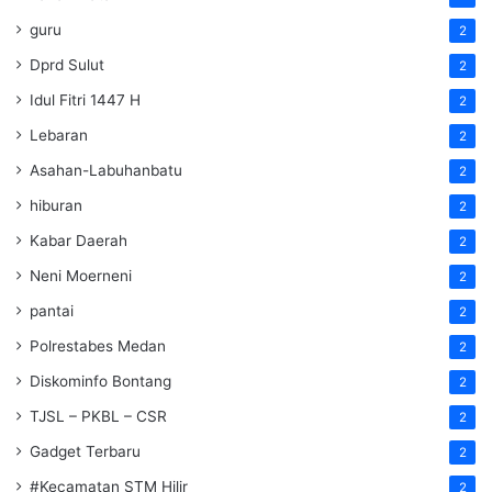
guru
2
Dprd Sulut
2
Idul Fitri 1447 H
2
Lebaran
2
Asahan-Labuhanbatu
2
hiburan
2
Kabar Daerah
2
Neni Moerneni
2
pantai
2
Polrestabes Medan
2
Diskominfo Bontang
2
TJSL – PKBL – CSR
2
Gadget Terbaru
2
#Kecamatan STM Hilir
2