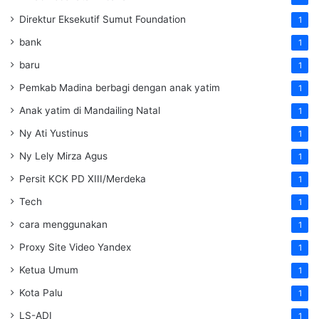
Direktur Eksekutif Sumut Foundation
1
bank
1
baru
1
Pemkab Madina berbagi dengan anak yatim
1
Anak yatim di Mandailing Natal
1
Ny Ati Yustinus
1
Ny Lely Mirza Agus
1
Persit KCK PD XIII/Merdeka
1
Tech
1
cara menggunakan
1
Proxy Site Video Yandex
1
Ketua Umum
1
Kota Palu
1
LS-ADI
1