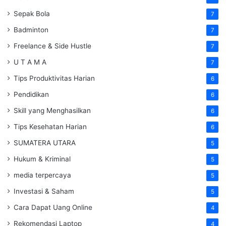
Sepak Bola
7
Badminton
7
Freelance & Side Hustle
7
U T A M A
7
Tips Produktivitas Harian
6
Pendidikan
6
Skill yang Menghasilkan
6
Tips Kesehatan Harian
6
SUMATERA UTARA
5
Hukum & Kriminal
5
media terpercaya
5
Investasi & Saham
5
Cara Dapat Uang Online
4
Rekomendasi Laptop
4