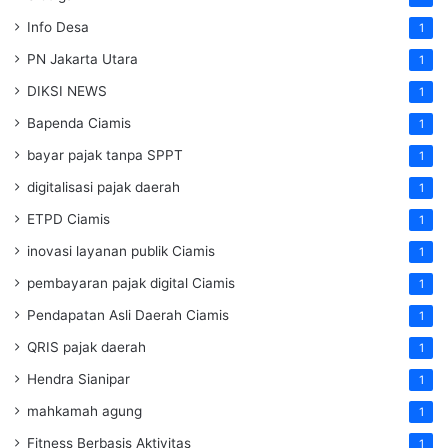
Info Desa
1
PN Jakarta Utara
1
DIKSI NEWS
1
Bapenda Ciamis
1
bayar pajak tanpa SPPT
1
digitalisasi pajak daerah
1
ETPD Ciamis
1
inovasi layanan publik Ciamis
1
pembayaran pajak digital Ciamis
1
Pendapatan Asli Daerah Ciamis
1
QRIS pajak daerah
1
Hendra Sianipar
1
mahkamah agung
1
Fitness Berbasis Aktivitas
1