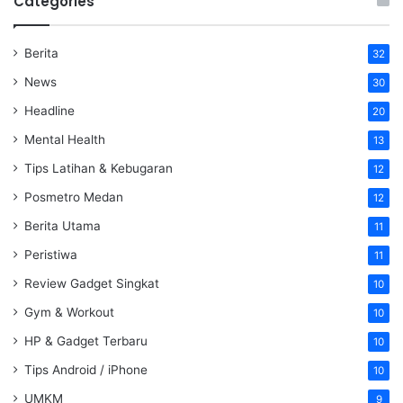
Categories
Berita
32
News
30
Headline
20
Mental Health
13
Tips Latihan & Kebugaran
12
Posmetro Medan
12
Berita Utama
11
Peristiwa
11
Review Gadget Singkat
10
Gym & Workout
10
HP & Gadget Terbaru
10
Tips Android / iPhone
10
UMKM
9