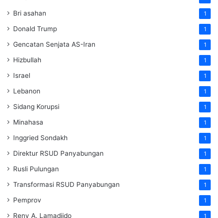
Bri asahan
1
Donald Trump
1
Gencatan Senjata AS-Iran
1
Hizbullah
1
Israel
1
Lebanon
1
Sidang Korupsi
1
Minahasa
1
Inggried Sondakh
1
Direktur RSUD Panyabungan
1
Rusli Pulungan
1
Transformasi RSUD Panyabungan
1
Pemprov
1
Reny A. Lamadjido
1