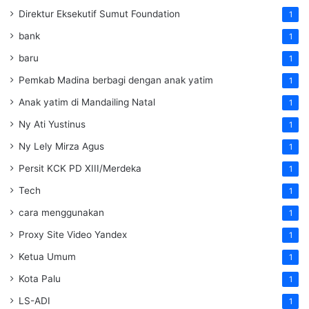
Direktur Eksekutif Sumut Foundation
1
bank
1
baru
1
Pemkab Madina berbagi dengan anak yatim
1
Anak yatim di Mandailing Natal
1
Ny Ati Yustinus
1
Ny Lely Mirza Agus
1
Persit KCK PD XIII/Merdeka
1
Tech
1
cara menggunakan
1
Proxy Site Video Yandex
1
Ketua Umum
1
Kota Palu
1
LS-ADI
1