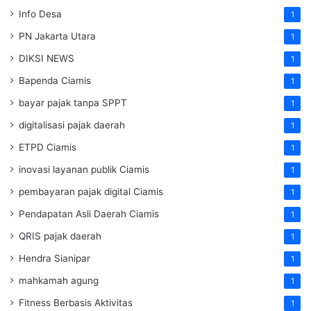
Info Desa
1
PN Jakarta Utara
1
DIKSI NEWS
1
Bapenda Ciamis
1
bayar pajak tanpa SPPT
1
digitalisasi pajak daerah
1
ETPD Ciamis
1
inovasi layanan publik Ciamis
1
pembayaran pajak digital Ciamis
1
Pendapatan Asli Daerah Ciamis
1
QRIS pajak daerah
1
Hendra Sianipar
1
mahkamah agung
1
Fitness Berbasis Aktivitas
1