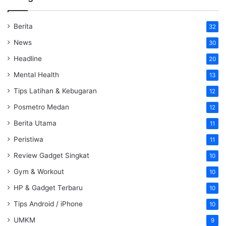
Berita
32
News
30
Headline
20
Mental Health
13
Tips Latihan & Kebugaran
12
Posmetro Medan
12
Berita Utama
11
Peristiwa
11
Review Gadget Singkat
10
Gym & Workout
10
HP & Gadget Terbaru
10
Tips Android / iPhone
10
UMKM
9