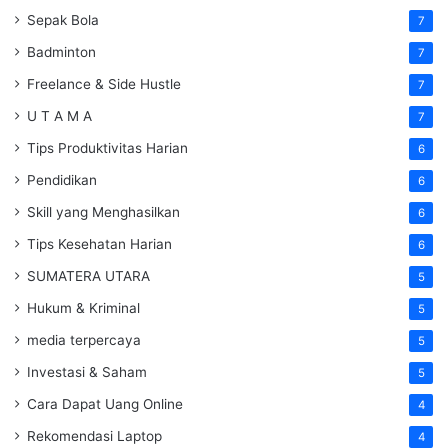
Sepak Bola
7
Badminton
7
Freelance & Side Hustle
7
U T A M A
7
Tips Produktivitas Harian
6
Pendidikan
6
Skill yang Menghasilkan
6
Tips Kesehatan Harian
6
SUMATERA UTARA
5
Hukum & Kriminal
5
media terpercaya
5
Investasi & Saham
5
Cara Dapat Uang Online
4
Rekomendasi Laptop
4