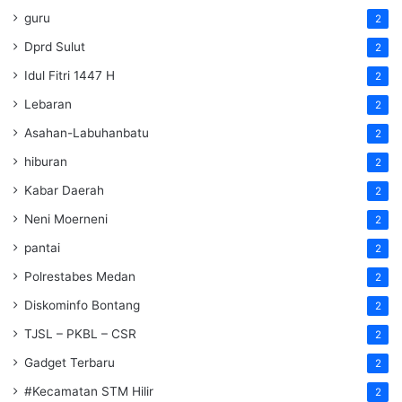
guru
2
Dprd Sulut
2
Idul Fitri 1447 H
2
Lebaran
2
Asahan-Labuhanbatu
2
hiburan
2
Kabar Daerah
2
Neni Moerneni
2
pantai
2
Polrestabes Medan
2
Diskominfo Bontang
2
TJSL – PKBL – CSR
2
Gadget Terbaru
2
#Kecamatan STM Hilir
2