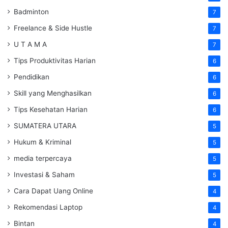
Badminton
7
Freelance & Side Hustle
7
U T A M A
7
Tips Produktivitas Harian
6
Pendidikan
6
Skill yang Menghasilkan
6
Tips Kesehatan Harian
6
SUMATERA UTARA
5
Hukum & Kriminal
5
media terpercaya
5
Investasi & Saham
5
Cara Dapat Uang Online
4
Rekomendasi Laptop
4
Bintan
4