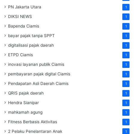
PN Jakarta Utara
1
DIKSI NEWS
1
Bapenda Ciamis
1
bayar pajak tanpa SPPT
1
digitalisasi pajak daerah
1
ETPD Ciamis
1
inovasi layanan publik Ciamis
1
pembayaran pajak digital Ciamis
1
Pendapatan Asli Daerah Ciamis
1
QRIS pajak daerah
1
Hendra Sianipar
1
mahkamah agung
1
Fitness Berbasis Aktivitas
1
2 Pelaku Penelantaran Anak
1