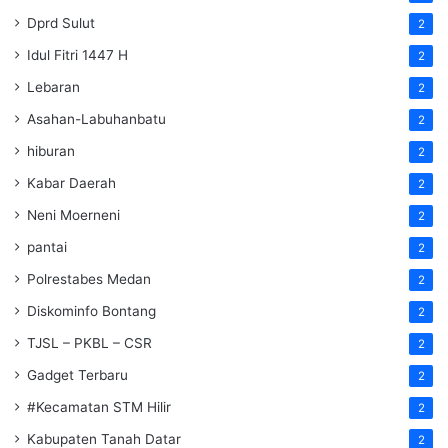
Dprd Sulut
2
Idul Fitri 1447 H
2
Lebaran
2
Asahan-Labuhanbatu
2
hiburan
2
Kabar Daerah
2
Neni Moerneni
2
pantai
2
Polrestabes Medan
2
Diskominfo Bontang
2
TJSL – PKBL – CSR
2
Gadget Terbaru
2
#Kecamatan STM Hilir
2
Kabupaten Tanah Datar
2