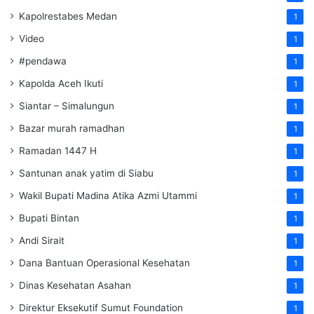
Kapolrestabes Medan
1
Video
1
#pendawa
1
Kapolda Aceh Ikuti
1
Siantar – Simalungun
1
Bazar murah ramadhan
1
Ramadan 1447 H
1
Santunan anak yatim di Siabu
1
Wakil Bupati Madina Atika Azmi Utammi
1
Bupati Bintan
1
Andi Sirait
1
Dana Bantuan Operasional Kesehatan
1
Dinas Kesehatan Asahan
1
Direktur Eksekutif Sumut Foundation
1