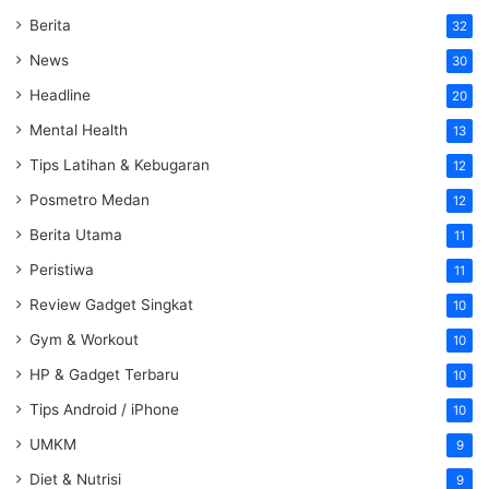
Berita
32
News
30
Headline
20
Mental Health
13
Tips Latihan & Kebugaran
12
Posmetro Medan
12
Berita Utama
11
Peristiwa
11
Review Gadget Singkat
10
Gym & Workout
10
HP & Gadget Terbaru
10
Tips Android / iPhone
10
UMKM
9
Diet & Nutrisi
9