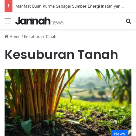
Manfaat Buah Kurma Sebagai Sumber Energi Instan yang Sehat dan Bergizi untuk Kesehatan
Menu
Se
Home
/
Kesuburan Tanah
Kesuburan Tanah
News