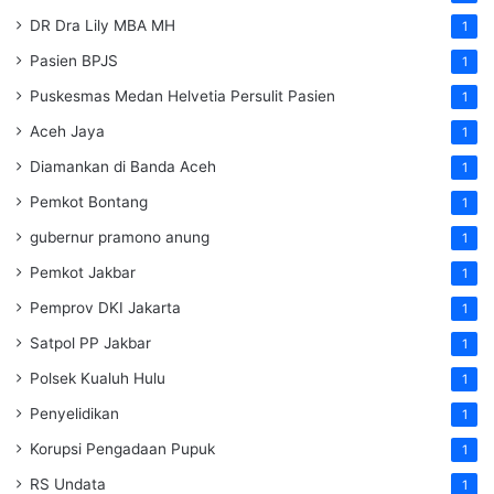
DR Dra Lily MBA MH
1
Pasien BPJS
1
Puskesmas Medan Helvetia Persulit Pasien
1
Aceh Jaya
1
Diamankan di Banda Aceh
1
Pemkot Bontang
1
gubernur pramono anung
1
Pemkot Jakbar
1
Pemprov DKI Jakarta
1
Satpol PP Jakbar
1
Polsek Kualuh Hulu
1
Penyelidikan
1
Korupsi Pengadaan Pupuk
1
RS Undata
1