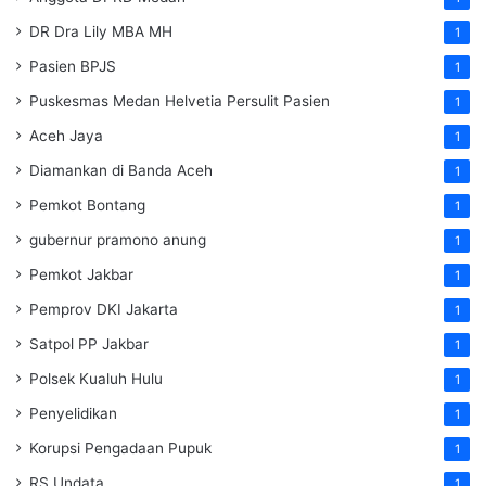
DR Dra Lily MBA MH
1
Pasien BPJS
1
Puskesmas Medan Helvetia Persulit Pasien
1
Aceh Jaya
1
Diamankan di Banda Aceh
1
Pemkot Bontang
1
gubernur pramono anung
1
Pemkot Jakbar
1
Pemprov DKI Jakarta
1
Satpol PP Jakbar
1
Polsek Kualuh Hulu
1
Penyelidikan
1
Korupsi Pengadaan Pupuk
1
RS Undata
1