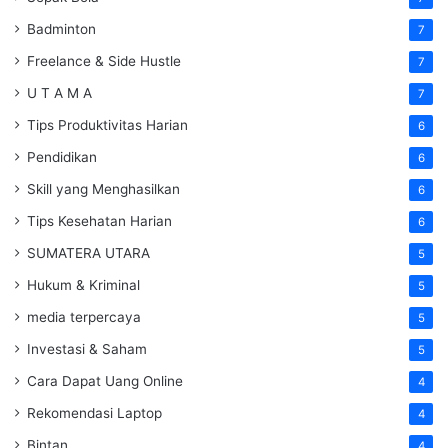
Badminton
7
Freelance & Side Hustle
7
U T A M A
7
Tips Produktivitas Harian
6
Pendidikan
6
Skill yang Menghasilkan
6
Tips Kesehatan Harian
6
SUMATERA UTARA
5
Hukum & Kriminal
5
media terpercaya
5
Investasi & Saham
5
Cara Dapat Uang Online
4
Rekomendasi Laptop
4
Bintan
4