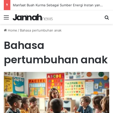
Manfaat Buah Kurma Sebagai Sumber Energi Instan yang Sehat dan Bergizi untuk Kesehatan
Menu
Se
Home
/
Bahasa pertumbuhan anak
Bahasa
pertumbuhan anak