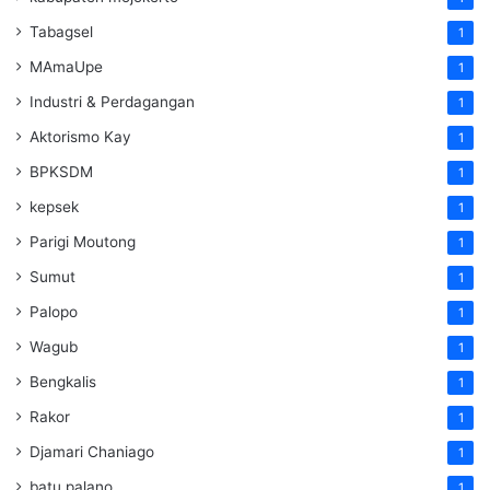
Tabagsel
1
MAmaUpe
1
Industri & Perdagangan
1
Aktorismo Kay
1
BPKSDM
1
kepsek
1
Parigi Moutong
1
Sumut
1
Palopo
1
Wagub
1
Bengkalis
1
Rakor
1
Djamari Chaniago
1
batu palano
1