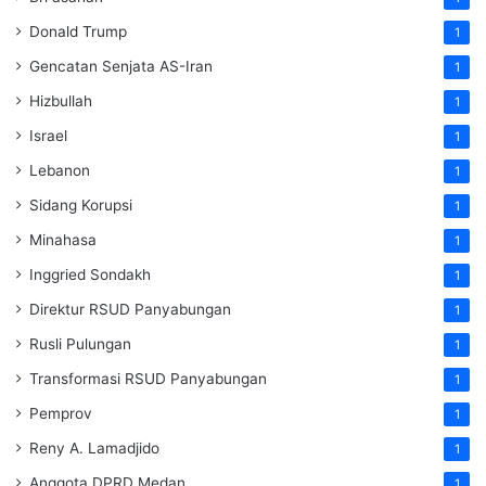
Donald Trump
1
Gencatan Senjata AS-Iran
1
Hizbullah
1
Israel
1
Lebanon
1
Sidang Korupsi
1
Minahasa
1
Inggried Sondakh
1
Direktur RSUD Panyabungan
1
Rusli Pulungan
1
Transformasi RSUD Panyabungan
1
Pemprov
1
Reny A. Lamadjido
1
Anggota DPRD Medan
1