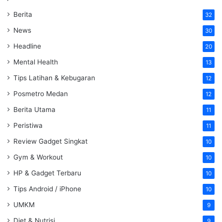
Berita
32
News
30
Headline
20
Mental Health
13
Tips Latihan & Kebugaran
12
Posmetro Medan
12
Berita Utama
11
Peristiwa
11
Review Gadget Singkat
10
Gym & Workout
10
HP & Gadget Terbaru
10
Tips Android / iPhone
10
UMKM
9
Diet & Nutrisi
9