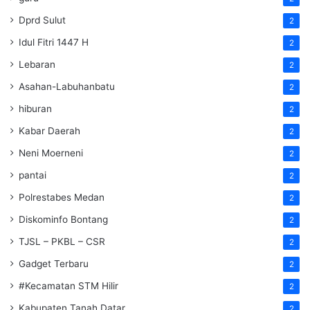
Dprd Sulut
2
Idul Fitri 1447 H
2
Lebaran
2
Asahan-Labuhanbatu
2
hiburan
2
Kabar Daerah
2
Neni Moerneni
2
pantai
2
Polrestabes Medan
2
Diskominfo Bontang
2
TJSL – PKBL – CSR
2
Gadget Terbaru
2
#Kecamatan STM Hilir
2
Kabupaten Tanah Datar
2