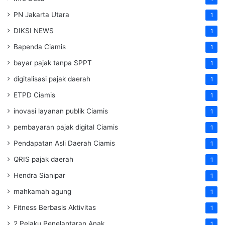
PN Jakarta Utara
1
DIKSI NEWS
1
Bapenda Ciamis
1
bayar pajak tanpa SPPT
1
digitalisasi pajak daerah
1
ETPD Ciamis
1
inovasi layanan publik Ciamis
1
pembayaran pajak digital Ciamis
1
Pendapatan Asli Daerah Ciamis
1
QRIS pajak daerah
1
Hendra Sianipar
1
mahkamah agung
1
Fitness Berbasis Aktivitas
1
2 Pelaku Penelantaran Anak
1