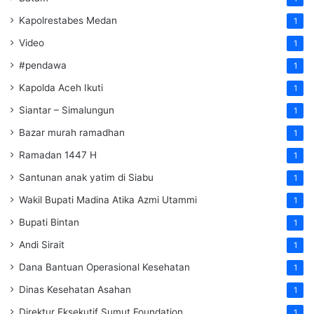
Kapolrestabes Medan
1
Video
1
#pendawa
1
Kapolda Aceh Ikuti
1
Siantar – Simalungun
1
Bazar murah ramadhan
1
Ramadan 1447 H
1
Santunan anak yatim di Siabu
1
Wakil Bupati Madina Atika Azmi Utammi
1
Bupati Bintan
1
Andi Sirait
1
Dana Bantuan Operasional Kesehatan
1
Dinas Kesehatan Asahan
1
Direktur Eksekutif Sumut Foundation
1