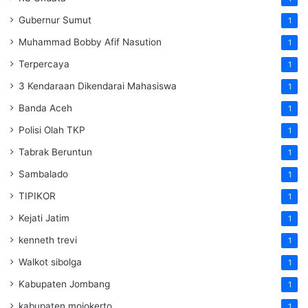
Gubernur Sumut
1
Muhammad Bobby Afif Nasution
1
Terpercaya
1
3 Kendaraan Dikendarai Mahasiswa
1
Banda Aceh
1
Polisi Olah TKP
1
Tabrak Beruntun
1
Sambalado
1
TIPIKOR
1
Kejati Jatim
1
kenneth trevi
1
Walkot sibolga
1
Kabupaten Jombang
1
kabupaten mojokerto
1