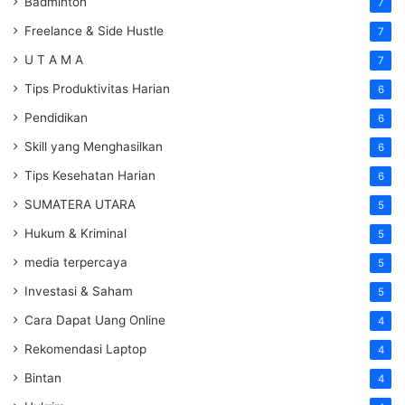
Badminton
7
Freelance & Side Hustle
7
U T A M A
7
Tips Produktivitas Harian
6
Pendidikan
6
Skill yang Menghasilkan
6
Tips Kesehatan Harian
6
SUMATERA UTARA
5
Hukum & Kriminal
5
media terpercaya
5
Investasi & Saham
5
Cara Dapat Uang Online
4
Rekomendasi Laptop
4
Bintan
4