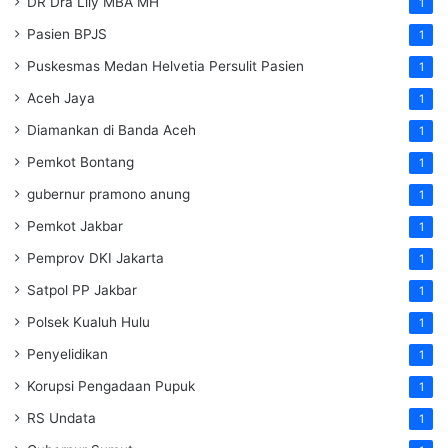
DR Dra Lily MBA MH
1
Pasien BPJS
1
Puskesmas Medan Helvetia Persulit Pasien
1
Aceh Jaya
1
Diamankan di Banda Aceh
1
Pemkot Bontang
1
gubernur pramono anung
1
Pemkot Jakbar
1
Pemprov DKI Jakarta
1
Satpol PP Jakbar
1
Polsek Kualuh Hulu
1
Penyelidikan
1
Korupsi Pengadaan Pupuk
1
RS Undata
1