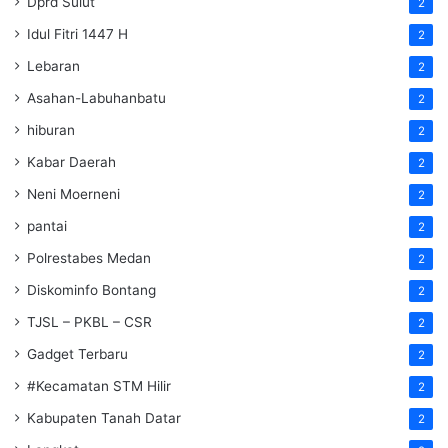
Dprd Sulut
2
Idul Fitri 1447 H
2
Lebaran
2
Asahan-Labuhanbatu
2
hiburan
2
Kabar Daerah
2
Neni Moerneni
2
pantai
2
Polrestabes Medan
2
Diskominfo Bontang
2
TJSL – PKBL – CSR
2
Gadget Terbaru
2
#Kecamatan STM Hilir
2
Kabupaten Tanah Datar
2