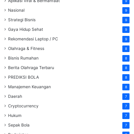
Aplikasi Viral & Bermanfaat
9
Nasional
9
Strategi Bisnis
9
Gaya Hidup Sehat
9
Rekomendasi Laptop / PC
9
Olahraga & Fitness
8
Bisnis Rumahan
8
Berita Olahraga Terbaru
8
PREDIKSI BOLA
8
Manajemen Keuangan
8
Daerah
7
Cryptocurrency
7
Hukum
7
Sepak Bola
7