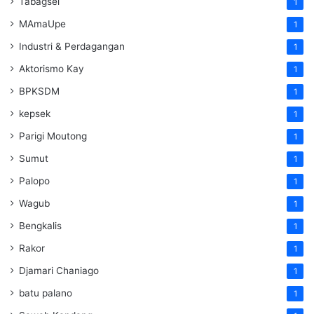
Tabagsel
1
MAmaUpe
1
Industri & Perdagangan
1
Aktorismo Kay
1
BPKSDM
1
kepsek
1
Parigi Moutong
1
Sumut
1
Palopo
1
Wagub
1
Bengkalis
1
Rakor
1
Djamari Chaniago
1
batu palano
1