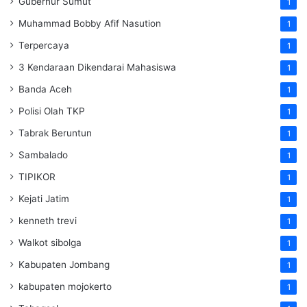
Gubernur Sumut
1
Muhammad Bobby Afif Nasution
1
Terpercaya
1
3 Kendaraan Dikendarai Mahasiswa
1
Banda Aceh
1
Polisi Olah TKP
1
Tabrak Beruntun
1
Sambalado
1
TIPIKOR
1
Kejati Jatim
1
kenneth trevi
1
Walkot sibolga
1
Kabupaten Jombang
1
kabupaten mojokerto
1