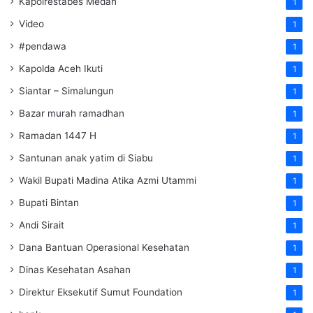
Kapolrestabes Medan
1
Video
1
#pendawa
1
Kapolda Aceh Ikuti
1
Siantar – Simalungun
1
Bazar murah ramadhan
1
Ramadan 1447 H
1
Santunan anak yatim di Siabu
1
Wakil Bupati Madina Atika Azmi Utammi
1
Bupati Bintan
1
Andi Sirait
1
Dana Bantuan Operasional Kesehatan
1
Dinas Kesehatan Asahan
1
Direktur Eksekutif Sumut Foundation
1