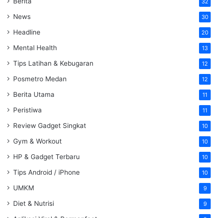
Berita
32
News
30
Headline
20
Mental Health
13
Tips Latihan & Kebugaran
12
Posmetro Medan
12
Berita Utama
11
Peristiwa
11
Review Gadget Singkat
10
Gym & Workout
10
HP & Gadget Terbaru
10
Tips Android / iPhone
10
UMKM
9
Diet & Nutrisi
9