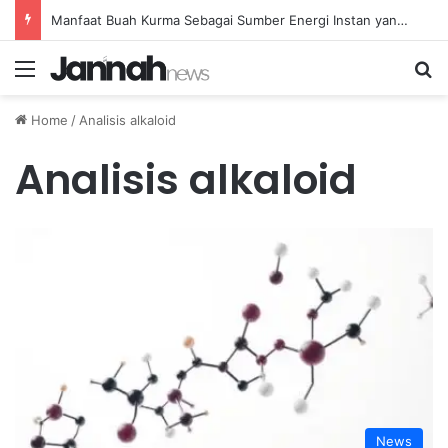
Manfaat Buah Kurma Sebagai Sumber Energi Instan yang Sehat dan Bergizi untuk Kesehatan
Menu
Se
Home
/
Analisis alkaloid
Analisis alkaloid
News