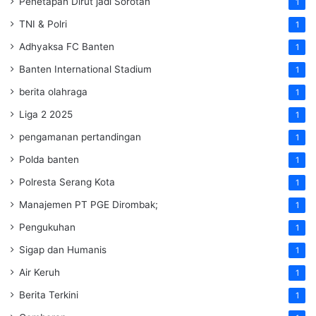
Penetapan Dirut jadi Sorotan
1
TNI & Polri
1
Adhyaksa FC Banten
1
Banten International Stadium
1
berita olahraga
1
Liga 2 2025
1
pengamanan pertandingan
1
Polda banten
1
Polresta Serang Kota
1
Manajemen PT PGE Dirombak;
1
Pengukuhan
1
Sigap dan Humanis
1
Air Keruh
1
Berita Terkini
1