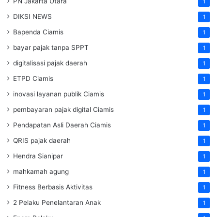
PN Jakarta Utara
1
DIKSI NEWS
1
Bapenda Ciamis
1
bayar pajak tanpa SPPT
1
digitalisasi pajak daerah
1
ETPD Ciamis
1
inovasi layanan publik Ciamis
1
pembayaran pajak digital Ciamis
1
Pendapatan Asli Daerah Ciamis
1
QRIS pajak daerah
1
Hendra Sianipar
1
mahkamah agung
1
Fitness Berbasis Aktivitas
1
2 Pelaku Penelantaran Anak
1