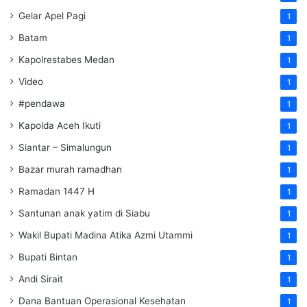
Gelar Apel Pagi
1
Batam
1
Kapolrestabes Medan
1
Video
1
#pendawa
1
Kapolda Aceh Ikuti
1
Siantar – Simalungun
1
Bazar murah ramadhan
1
Ramadan 1447 H
1
Santunan anak yatim di Siabu
1
Wakil Bupati Madina Atika Azmi Utammi
1
Bupati Bintan
1
Andi Sirait
1
Dana Bantuan Operasional Kesehatan
1