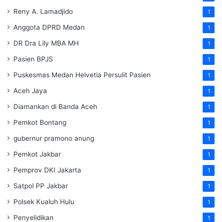
Reny A. Lamadjido
1
Anggota DPRD Medan
1
DR Dra Lily MBA MH
1
Pasien BPJS
1
Puskesmas Medan Helvetia Persulit Pasien
1
Aceh Jaya
1
Diamankan di Banda Aceh
1
Pemkot Bontang
1
gubernur pramono anung
1
Pemkot Jakbar
1
Pemprov DKI Jakarta
1
Satpol PP Jakbar
1
Polsek Kualuh Hulu
1
Penyelidikan
1