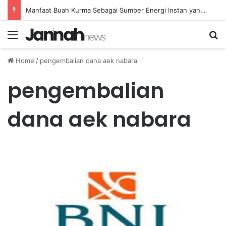
Manfaat Buah Kurma Sebagai Sumber Energi Instan yang Sehat dan Bergizi untuk Kesehatan
Menu
Se
Home
/
pengembalian dana aek nabara
pengembalian
dana aek nabara