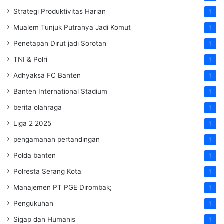
Strategi Produktivitas Harian
1
Mualem Tunjuk Putranya Jadi Komut
1
Penetapan Dirut jadi Sorotan
1
TNI & Polri
1
Adhyaksa FC Banten
1
Banten International Stadium
1
berita olahraga
1
Liga 2 2025
1
pengamanan pertandingan
1
Polda banten
1
Polresta Serang Kota
1
Manajemen PT PGE Dirombak;
1
Pengukuhan
1
Sigap dan Humanis
1