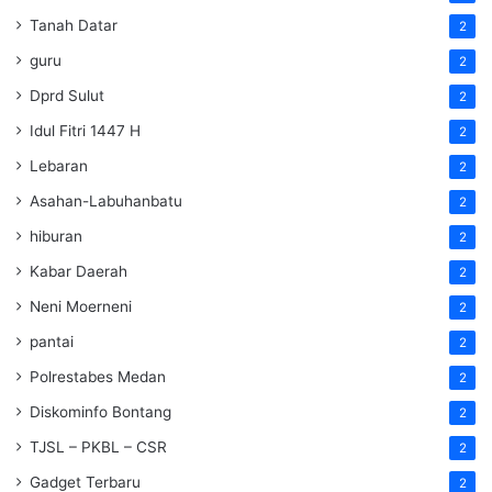
Tanah Datar
2
guru
2
Dprd Sulut
2
Idul Fitri 1447 H
2
Lebaran
2
Asahan-Labuhanbatu
2
hiburan
2
Kabar Daerah
2
Neni Moerneni
2
pantai
2
Polrestabes Medan
2
Diskominfo Bontang
2
TJSL – PKBL – CSR
2
Gadget Terbaru
2