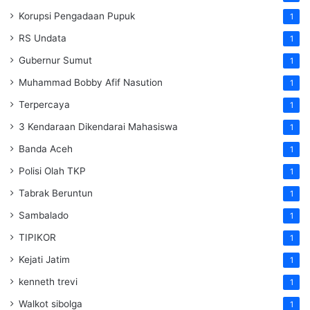
Korupsi Pengadaan Pupuk
1
RS Undata
1
Gubernur Sumut
1
Muhammad Bobby Afif Nasution
1
Terpercaya
1
3 Kendaraan Dikendarai Mahasiswa
1
Banda Aceh
1
Polisi Olah TKP
1
Tabrak Beruntun
1
Sambalado
1
TIPIKOR
1
Kejati Jatim
1
kenneth trevi
1
Walkot sibolga
1