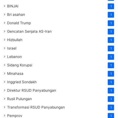
BINJAI
1
Bri asahan
1
Donald Trump
1
Gencatan Senjata AS-Iran
1
Hizbullah
1
Israel
1
Lebanon
1
Sidang Korupsi
1
Minahasa
1
Inggried Sondakh
1
Direktur RSUD Panyabungan
1
Rusli Pulungan
1
Transformasi RSUD Panyabungan
1
Pemprov
1