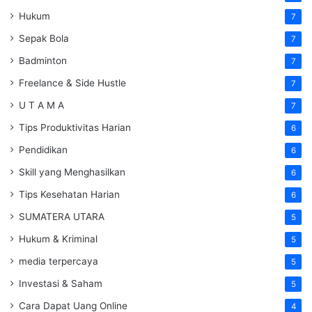
Hukum
7
Sepak Bola
7
Badminton
7
Freelance & Side Hustle
7
U T A M A
7
Tips Produktivitas Harian
6
Pendidikan
6
Skill yang Menghasilkan
6
Tips Kesehatan Harian
6
SUMATERA UTARA
5
Hukum & Kriminal
5
media terpercaya
5
Investasi & Saham
5
Cara Dapat Uang Online
4